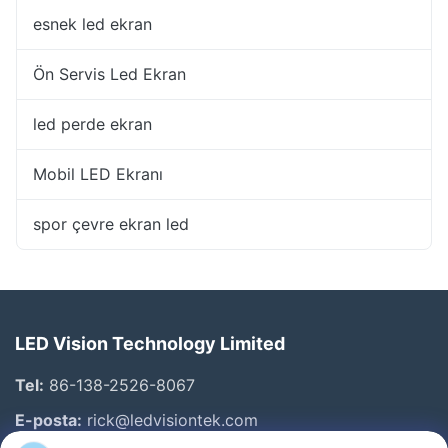
esnek led ekran
Ön Servis Led Ekran
led perde ekran
Mobil LED Ekranı
spor çevre ekran led
LED Vision Technology Limited
Tel:
86-138-2526-8067
E-posta:
rick@ledvisiontek.com