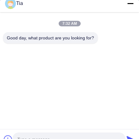
Tia
Hızlı Bağlantılar
7:32 AM
Ev
Ürün:% S
Good day, what product are you looking for?
Hakkımızda
Fabrika Turu
Kalite Kontrol
Haberler
Bize Ulaşın
Follow Us