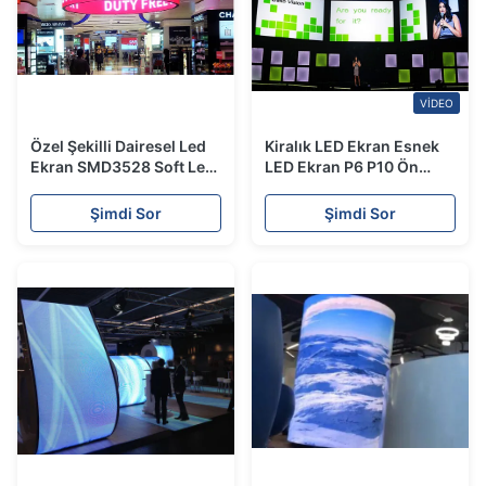
VIDEO
Özel Şekilli Dairesel Led
Kiralık LED Ekran Esnek
Ekran SMD3528 Soft Led
LED Ekran P6 P10 Ön
Perde Video Wall
Servis Paneli 360 °
Katlanabilir
Şimdi Sor
Şimdi Sor