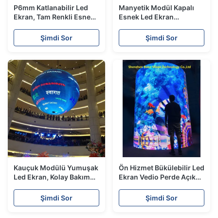
P6mm Katlanabilir Led
Manyetik Modül Kapalı
Ekran, Tam Renkli Esnek
Esnek Led Ekran
Led Ekran Kapalı Kiralık
Düzensiz Led Ekran
SMD3528 Tipi
Şimdi Sor
Şimdi Sor
Kauçuk Modülü Yumuşak
Ön Hizmet Bükülebilir Led
Led Ekran, Kolay Bakım
Ekran Vedio Perde Açık
için Esnek Led Panel
Binalar Asılı Kurulum
Video Ekranı
Şimdi Sor
Şimdi Sor