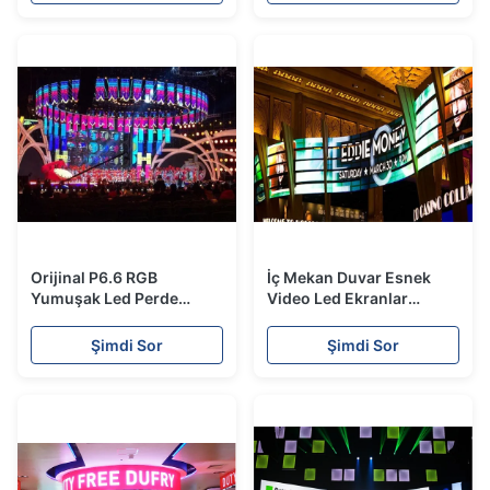
Tasarruf Sağlayan IP43
IP54
Orijinal P6.6 RGB
İç Mekan Duvar Esnek
Yumuşak Led Perde
Video Led Ekranlar
Ekran, Radyant
Yumuşak Dikey Kavisli
Katlanabilir Led Ekran
Led Panel
Şimdi Sor
Şimdi Sor