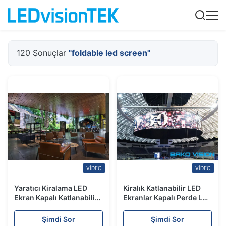
120 Sonuçlar
"foldable led screen"
VIDEO
VIDEO
Yaratıcı Kiralama LED
Kiralık Katlanabilir LED
Ekran Kapalı Katlanabilir
Ekranlar Kapalı Perde LED
LED Ekranlar Arabalı Kasa
Ekran 360 ° Yaratıcı
ile Hareketli Modül
Etkinlik Modülü Yerden
Şimdi Sor
Şimdi Sor