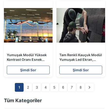
Yumuşak Modül Yüksek
Tam Renkli Kauçuk Modül
Kontrast Oranı Esnek
Yumuşak Led Ekran,
Kapalı LED Ekran Kauçuk
Esnek Led Panel Video
LED Ekran
Ekranı IP 40
Şimdi Sor
Şimdi Sor
1
2
3
4
5
6
7
8
Tüm Kategoriler