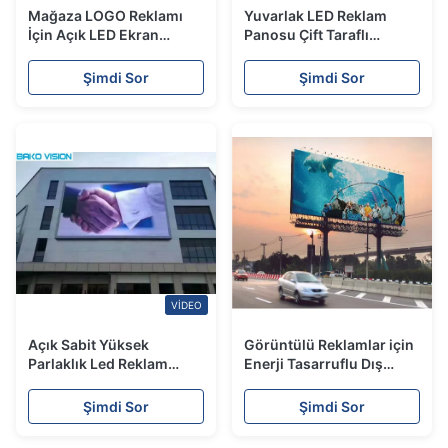
Mağaza LOGO Reklamı
Yuvarlak LED Reklam
İçin Açık LED Ekran
Panosu Çift Taraflı
Tabela Yuvarlak / Oval
Dairesel Sokak Logosu
Şekil Billboard IP65
Reklamcılık LED Ekran
Şimdi Sor
Şimdi Sor
Yaratıcı
VIDEO
Açık Sabit Yüksek
Görüntülü Reklamlar için
Parlaklık Led Reklam
Enerji Tasarruflu Dış
Panosu Reklam Çelik /
Mekan Led Dijital Ekran
Alüminyum Ekran Paneli
Billboard
Şimdi Sor
Şimdi Sor
P8 P10