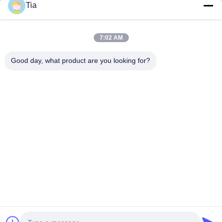
Tia
Hızlı Bağlantılar
7:02 AM
Ev
Ürün:% S
Good day, what product are you looking for?
Hakkımızda
Fabrika Turu
Kalite Kontrol
Haberler
Bize Ulaşın
Follow Us