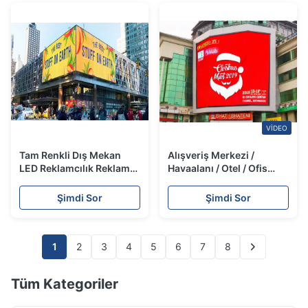
VIDEO
Tam Renkli Dış Mekan
Alışveriş Merkezi /
LED Reklamcılık Reklam
Havaalanı / Otel / Ofis
Panosu P10mm 1/4
Binası Cephesi için Dış
Tarama SMD 3535
Mekan LED Billboard
Şimdi Sor
Şimdi Sor
Büyük Ekranlar
1
2
3
4
5
6
7
8
Tüm Kategoriler