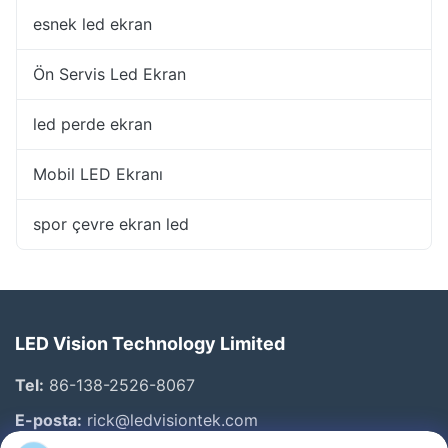
esnek led ekran
Ön Servis Led Ekran
led perde ekran
Mobil LED Ekranı
spor çevre ekran led
LED Vision Technology Limited
Tel:
86-138-2526-8067
E-posta:
rick@ledvisiontek.com