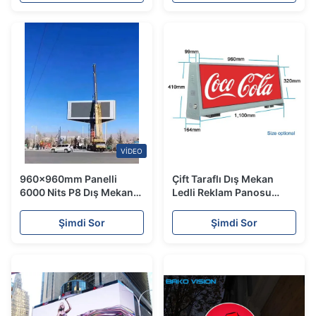
VIDEO
960x960mm Panelli
Çift Taraflı Dış Mekan
6000 Nits P8 Dış Mekan
Ledli Reklam Panosu
LED Reklam Panosu
4000/1 Çözünürlüklü
Taksi Reklam
Şimdi Sor
Şimdi Sor
Görüntüleme