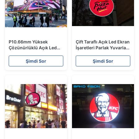
P10.66mm Yüksek
Çift Taraflı Açık Led Ekran
Çözünürlüklü Açık Led
İşaretleri Parlak Yuvarlak
Billboard, Elektronik
Logo Tam Renkli Duvar
Reklam Panosu
Asma
Şimdi Sor
Şimdi Sor