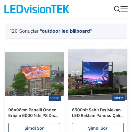
120 Sonuçlar
"outdoor led billboard"
VIDEO
VIDEO
96x96cm Panelli Önden
6500nit Sabit Dış Mekan
Erişim 6000 Nits P8 Dış
LED Reklam Panosu Çelik
Mekan LED Reklam
Alüminyum 360W Ön
Panosu
Arka Erişim
Şimdi Sor
Şimdi Sor