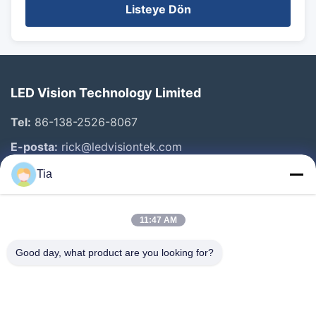
Listeye Dön
LED Vision Technology Limited
Tel:
86-138-2526-8067
E-posta:
rick@ledvisiontek.com
Tia
Hızlı Bağlantılar
11:47 AM
Ev
Ürün:% S
Good day, what product are you looking for?
Hakkımızda
Fabrika Turu