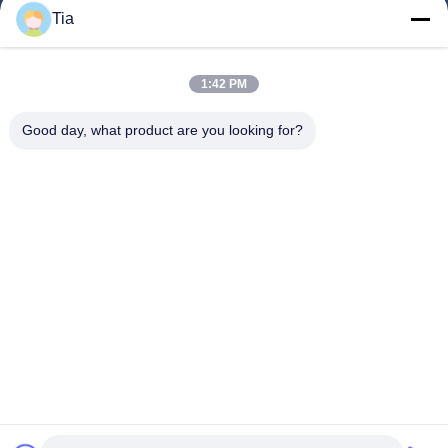
Tia
Hızlı Bağlantılar
1:42 PM
Ev
Ürün:% S
Good day, what product are you looking for?
Hakkımızda
Fabrika Turu
Kalite Kontrol
Haberler
Bize Ulaşın
Follow Us