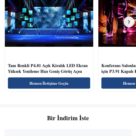
Tam Renkli P4.81 Açık Kiralık LED Ekran
Konferans Salonla
Yüksek Yenileme Hızı Geniş Görüş Açısı
için P3.91 Kapalı
Temizle
Hemen İletişime Geçin
Hemen İ
Bir İndirim İste