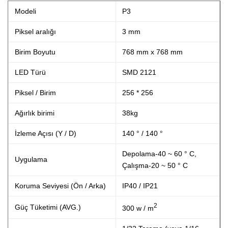
Modeli
P3
Piksel aralığı
3 mm
Birim Boyutu
768 mm x 768 mm
LED Türü
SMD 2121
Piksel / Birim
256 * 256
Ağırlık birimi
38kg
İzleme Açısı (Y / D)
140 ° / 140 °
Depolama-40 ~ 60 ° C,
Uygulama
Çalışma-20 ~ 50 ° C
Koruma Seviyesi (Ön / Arka)
IP40 / IP21
2
Güç Tüketimi (AVG.)
300 w / m