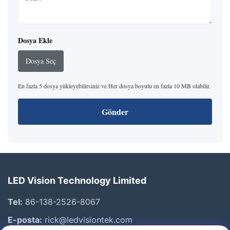
Dosya Ekle
Dosya Seç
En fazla 5 dosya yükleyebilirsiniz ve Her dosya boyutu en fazla 10 MB olabilir.
Gönder
LED Vision Technology Limited
Tel:
86-138-2526-8067
E-posta:
rick@ledvisiontek.com