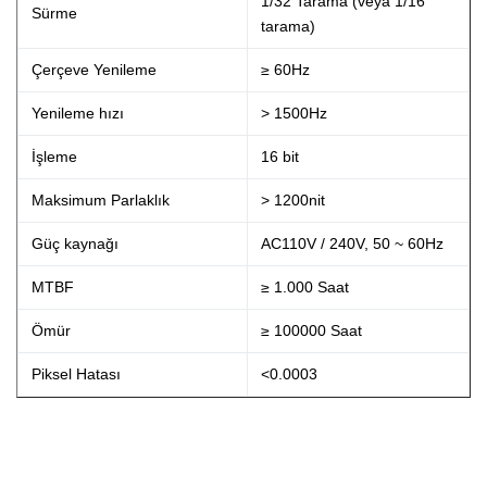
1/32 Tarama (veya 1/16
Sürme
tarama)
Çerçeve Yenileme
≥ 60Hz
Yenileme hızı
> 1500Hz
İşleme
16 bit
Maksimum Parlaklık
> 1200nit
Güç kaynağı
AC110V / 240V, 50 ~ 60Hz
MTBF
≥ 1.000 Saat
Ömür
≥ 100000 Saat
Piksel Hatası
<0.0003