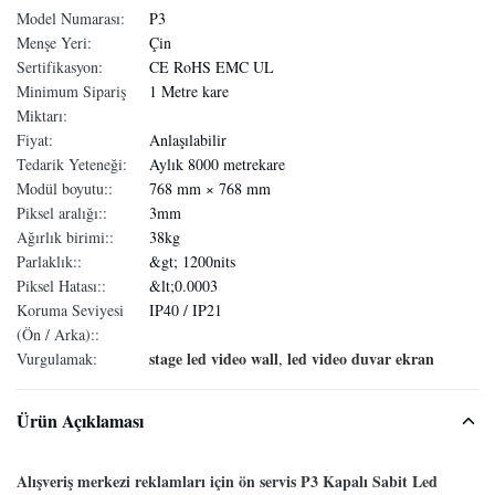
Model Numarası:
P3
Menşe Yeri:
Çin
Sertifikasyon:
CE RoHS EMC UL
Minimum Sipariş
1 Metre kare
Miktarı:
Fiyat:
Anlaşılabilir
Tedarik Yeteneği:
Aylık 8000 metrekare
Modül boyutu::
768 mm × 768 mm
Piksel aralığı::
3mm
Ağırlık birimi::
38kg
Parlaklık::
&gt; 1200nits
Piksel Hatası::
&lt;0.0003
Koruma Seviyesi
IP40 / IP21
(Ön / Arka)::
stage led video wall
led video duvar ekran
Vurgulamak:
,
Ürün Açıklaması
Alışveriş merkezi reklamları için ön servis P3 Kapalı Sabit Led