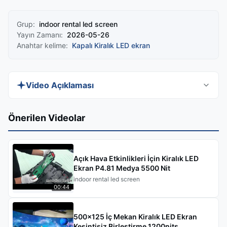
Grup:
indoor rental led screen
Yayın Zamanı:
2026-05-26
Anahtar kelime:
Kapalı Kiralık LED ekran
Video Açıklaması
Bu kiralık LED ekranın gerçek sahne
Önerilen Videolar
uygulamalarında nasıl performans gösterdiğini
merak mı ediyorsunuz? Hızlı kurulumunu, esnek
kavisli konfigürasyonlarını ve canlı görüntü
Açık Hava Etkinlikleri İçin Kiralık LED
kalitesini sergilediğimiz uygulamalı gösteri için
Ekran P4.81 Medya 5500 Nit
indoor rental led screen
bize katılın. IP65/IP54 korumasının, yüksek
00:44
yenileme hızlarının ve geniş izleme açılarının onu
profesyonel kiralama ve sahne ortamları için nasıl
500x125 İç Mekan Kiralık LED Ekran
ideal hale getirdiğini göreceksiniz.
Kesintisiz Birleştirme 1200nits