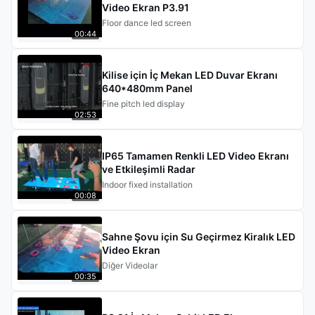
Video Ekran P3.91
Floor dance led screen
00:44
Kilise için İç Mekan LED Duvar Ekranı
640*480mm Panel
Fine pitch led display
02:53
IP65 Tamamen Renkli LED Video Ekranı
ve Etkileşimli Radar
Indoor fixed installation
00:08
Sahne Şovu için Su Geçirmez Kiralık LED
Video Ekran
Diğer Videolar
00:35