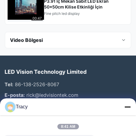
P3.91 İç Mekan Sabit LED Ekran
50x50cm Kilise Etkinliği İçin
Fine pitch led display
00:47
Video Bölgesi
Tüm Videolar
LED Vision Technology Limited
Indoor fixed installation
Tel:
86-138-2526-8067
outdoor led billboard
E-posta:
rick@ledvisiontek.com
indoor led poster
Tracy
Hızlı Bağlantılar
Fine pitch led display
8:41 AM
Ev
indoor rental led screen