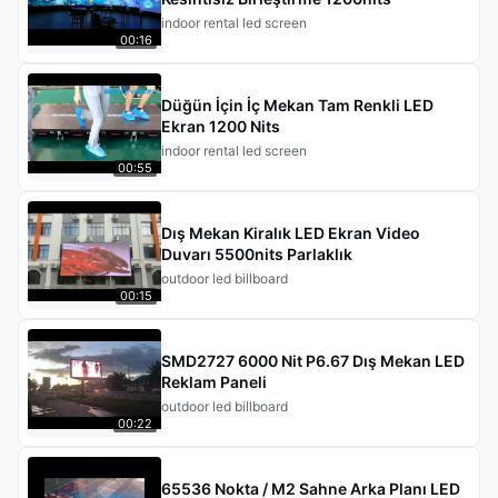
indoor rental led screen
00:16
Düğün İçin İç Mekan Tam Renkli LED
Ekran 1200 Nits
indoor rental led screen
00:55
Dış Mekan Kiralık LED Ekran Video
Duvarı 5500nits Parlaklık
outdoor led billboard
00:15
SMD2727 6000 Nit P6.67 Dış Mekan LED
Reklam Paneli
outdoor led billboard
00:22
65536 Nokta / M2 Sahne Arka Planı LED