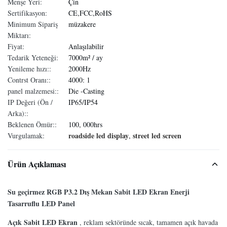
Menşe Yeri:
Çin
Sertifikasyon:
CE,FCC,RoHS
Minimum Sipariş
müzakere
Miktarı:
Fiyat:
Anlaşılabilir
Tedarik Yeteneği:
7000m² / ay
Yenileme hızı::
2000Hz
Contrst Oranı::
4000: 1
panel malzemesi::
Die -Casting
IP Değeri (Ön /
IP65/IP54
Arka)::
Beklenen Ömür::
100, 000hrs
roadside led display
street led screen
Vurgulamak:
,
Ürün Açıklaması
Su geçirmez RGB P3.2 Dış Mekan Sabit LED Ekran Enerji
Tasarruflu LED Panel
Açık Sabit LED Ekran
, reklam sektöründe sıcak, tamamen açık havada