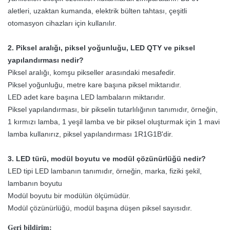
Güç Tüketimi (ort.)
300W / m
aletleri, uzaktan kumanda, elektrik bülten tahtası, çeşitli
otomasyon cihazları için kullanılır.
AC 110/220 ± 10%, 50 ~
Giriş gerilimi
60Hz
2. Piksel aralığı, piksel yoğunluğu, LED QTY ve piksel
yapılandırması nedir?
Sıcaklık (çalışma / depolama)
-20 ~ 50 ° C / -40 ~ 60 ° C
Piksel aralığı, komşu pikseller arasındaki mesafedir.
% 10 ~% 90 RH /% 10 ~%
Piksel yoğunluğu, metre kare başına piksel miktarıdır.
Nem (çalışma / depolama)
85 RH
LED adet kare başına LED lambaların miktarıdır.
Piksel yapılandırması, bir pikselin tutarlılığının tanımıdır, örneğin,
Ömür
≥100000 Saat
1 kırmızı lamba, 1 yeşil lamba ve bir piksel oluşturmak için 1 mavi
lamba kullanırız, piksel yapılandırması 1R1G1B'dir.
3. LED türü, modül boyutu ve modül çözünürlüğü nedir?
LED tipi LED lambanın tanımıdır, örneğin, marka, fiziki şekil,
lambanın boyutu
Modül boyutu bir modülün ölçümüdür.
Modül çözünürlüğü, modül başına düşen piksel sayısıdır.
Geri bildirim: