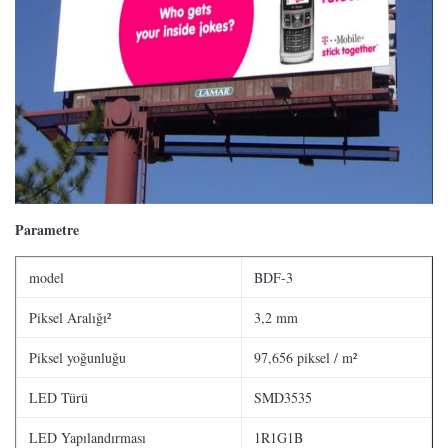
Parametre
model
BDF-3
Piksel Aralığı²
3,2 mm
Piksel yoğunluğu
97,656 piksel / m²
LED Türü
SMD3535
LED Yapılandırması
1R1G1B