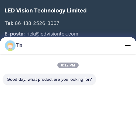
LED Vision Technology Limited
Tel:
86-138-2526-8067
E-posta:
rick@ledvisiontek.com
Tia
Hızlı Bağlantılar
8:12 PM
Ev
Ürün:% S
Good day, what product are you looking for?
Hakkımızda
Fabrika Turu
Kalite Kontrol
Haberler
Bize Ulaşın