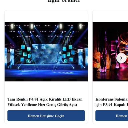
Tam Renkli P4.81 Açık Kiralık LED Ekran
Konferans Salonla
Yüksek Yenileme Hızı Geniş Görüş Açısı
için P3.91 Kapalı
Temizle
Hemen İletişime Geçin
Hemen İ