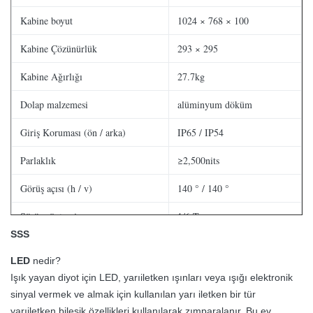
Kabine boyut
1024 × 768 × 100
Kabine Çözünürlük
293 × 295
Kabine Ağırlığı
27.7kg
Dolap malzemesi
alüminyum döküm
Giriş Koruması (ön / arka)
IP65 / IP54
Parlaklık
≥2,500nits
Görüş açısı (h / v)
140 ° / 140 °
Sürüş yöntemi
1/6 Tarama
SSS
Çerçeve Yenile
Hz 60Hz
LED
nedir?
Veri Yenileme Hızı
> 2000Hz
Işık yayan diyot için LED, yarıiletken ışınları veya ışığı elektronik
sinyal vermek ve almak için kullanılan yarı iletken bir tür
Gri Ölçek
16bit
yarıiletken bileşik özellikleri kullanılarak zımparalanır.
Bu ev