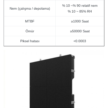
% 10 ~% 90 relatif nem
Nem (çalışma / depolama)
% 10 ~ 85% RH
MTBF
≥1000 Saat
Ömür
≥50000 Saat
Piksel hatası
<0.0003