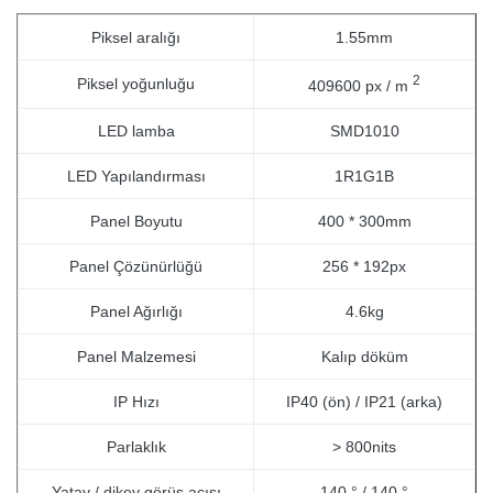
Piksel aralığı
1.55mm
2
Piksel yoğunluğu
409600 px / m
LED lamba
SMD1010
LED Yapılandırması
1R1G1B
Panel Boyutu
400 * 300mm
Panel Çözünürlüğü
256 * 192px
Panel Ağırlığı
4.6kg
Panel Malzemesi
Kalıp döküm
IP Hızı
IP40 (ön) / IP21 (arka)
Parlaklık
> 800nits
Yatay / dikey görüş açısı
140 ° / 140 °