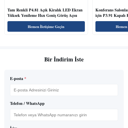
Tam Renkli P4.81 Açık Kiralık LED Ekran
Konferans Salonla
Yüksek Yenileme Hızı Geniş Görüş Açısı
için P3.91 Kapalı
Temizle
Hemen İletişime Geçin
Hemen İ
Bir İndirim İste
E-posta
*
Telefon / WhatsApp