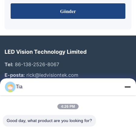
Gönder
LED Vision Technology Limited
Tel:
86-138-2526-8067
E-posta:
rick@ledvisiontek.com
Tia
Hızlı Bağlantılar
4:26 PM
Ev
Ürün:% S
Good day, what product are you looking for?
Hakkımızda