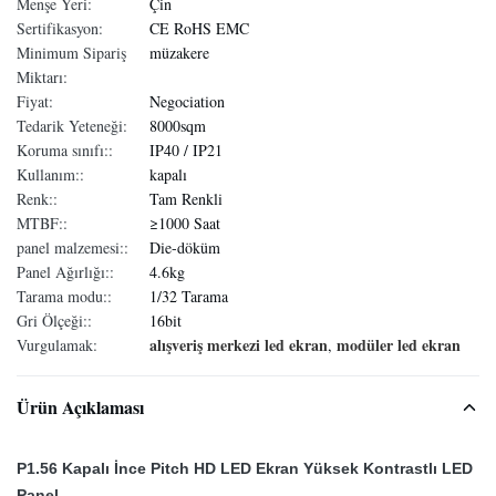
Menşe Yeri:
Çin
Sertifikasyon:
CE RoHS EMC
Minimum Sipariş
müzakere
Miktarı:
Fiyat:
Negociation
Tedarik Yeteneği:
8000sqm
Koruma sınıfı::
IP40 / IP21
Kullanım::
kapalı
Renk::
Tam Renkli
MTBF::
≥1000 Saat
panel malzemesi::
Die-döküm
Panel Ağırlığı::
4.6kg
Tarama modu::
1/32 Tarama
Gri Ölçeği::
16bit
alışveriş merkezi led ekran
modüler led ekran
Vurgulamak:
,
Ürün Açıklaması
P1.56 Kapalı İnce Pitch HD LED Ekran Yüksek Kontrastlı LED
Panel