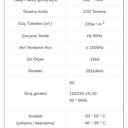
Tarama modu
1/32 Tarama
2
Güç Tüketimi (ort.)
220w / m
Çerçeve Yenile
Hz 60Hz
Veri Yenileme Hızı
≥ 1500Hz
Gri Ölçek
16bit
Renkler
281trillion
AC
Giriş gerilimi
110/220 ±% 10
50 ° 60Hz
Sıcaklık
-20 ° 50 ° C
(çalışma / depolama)
-40 ~ 60 ° C