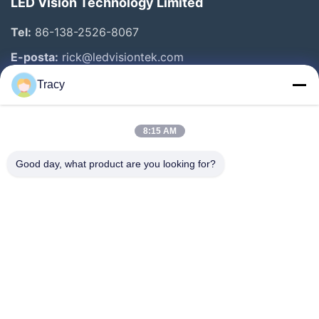
LED Vision Technology Limited
Tel:
86-138-2526-8067
E-posta:
rick@ledvisiontek.com
Tracy
Hızlı Bağlantılar
8:15 AM
Ev
Ürün:% S
Good day, what product are you looking for?
Hakkımızda
Fabrika Turu
Kalite Kontrol
Haberler
Bize Ulaşın