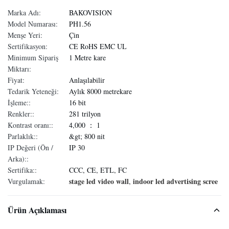
Marka Adı:
BAKOVISION
Model Numarası:
PH1.56
Menşe Yeri:
Çin
Sertifikasyon:
CE RoHS EMC UL
Minimum Sipariş
1 Metre kare
Miktarı:
Fiyat:
Anlaşılabilir
Tedarik Yeteneği:
Aylık 8000 metrekare
İşleme::
16 bit
Renkler::
281 trilyon
Kontrast oranı::
4,000 ： 1
Parlaklık::
&gt; 800 nit
IP Değeri (Ön /
IP 30
Arka)::
Sertifika::
CCC, CE, ETL, FC
stage led video wall
indoor led advertising scree
Vurgulamak:
,
Ürün Açıklaması