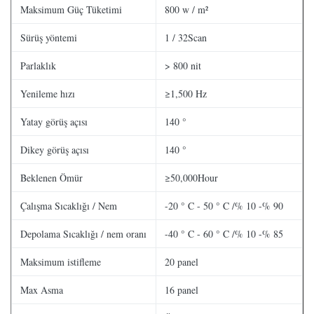
Maksimum Güç Tüketimi
800 w / m²
Sürüş yöntemi
1 / 32Scan
Parlaklık
> 800 nit
Yenileme hızı
≥1,500 Hz
Yatay görüş açısı
140 °
Dikey görüş açısı
140 °
Beklenen Ömür
≥50,000Hour
Çalışma Sıcaklığı / Nem
-20 ° C - 50 ° C /% 10 -% 90
Depolama Sıcaklığı / nem oranı
-40 ° C - 60 ° C /% 10 -% 85
Maksimum istifleme
20 panel
Max Asma
16 panel