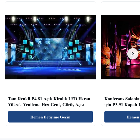
Tam Renkli P4.81 Açık Kiralık LED Ekran
Konferans Salonla
Yüksek Yenileme Hızı Geniş Görüş Açısı
için P3.91 Kapalı
Temizle
Hemen İletişime Geçin
Hemen İ