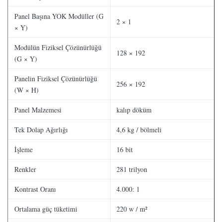
Panel Başına YOK Modüller (G
2 × 1
× Y)
Modülün Fiziksel Çözünürlüğü
128 × 192
(G × Y)
Panelin Fiziksel Çözünürlüğü
256 × 192
(W × H)
Panel Malzemesi
kalıp döküm
Tek Dolap Ağırlığı
4,6 kg / bölmeli
İşleme
16 bit
Renkler
281 trilyon
Kontrast Oranı
4.000: 1
Ortalama güç tüketimi
220 w / m²