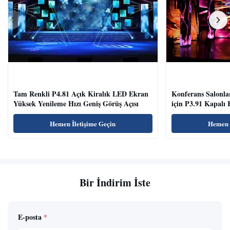
Tam Renkli P4.81 Açık Kiralık LED Ekran
Konferans Salonla
Yüksek Yenileme Hızı Geniş Görüş Açısı
için P3.91 Kapalı
Temizle
Hemen İletişime Geçin
Hemen İ
Bir İndirim İste
E-posta
*