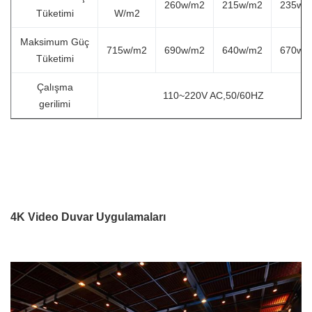
260
w/m2
215
w/m2
235
w/
Tüketimi
W/m2
Maksimum Güç
715
w/m2
690
w/m2
640
w/m2
670
w/
Tüketimi
Çalışma
110~220V AC,50/60HZ
gerilimi
4K Video Duvar Uygulamaları