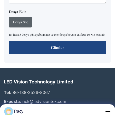
Dosya Ekle
Dosya Seç
En fazla 5 dosya yükleyebilirsiniz ve Her dosya boyutu en fazla 10 MB olabilir.
Gönder
LED Vision Technology Limited
Tel:
86-138-2526-8067
E-posta:
rick@ledvisiontek.com
Tracy