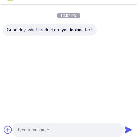
Hızlı Bağlantılar
12:07 PM
Ev
Ürün:% S
Good day, what product are you looking for?
Hakkımızda
Fabrika Turu
Kalite Kontrol
Haberler
Bize Ulaşın
Follow Us
©2018- LED Vision Technology Limited. Tüm Hakları Saklıdır