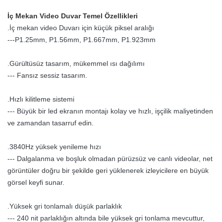
kullanılır.
İç Mekan Video Duvar Temel Özellikleri
.İç mekan video Duvarı için küçük piksel aralığı
---P1.25mm, P1.56mm, P1.667mm, P1.923mm
.Gürültüsüz tasarım, mükemmel ısı dağılımı
--- Fansız sessiz tasarım.
.Hızlı kilitleme sistemi
--- Büyük bir led ekranın montajı kolay ve hızlı, işçilik maliyetinden
ve zamandan tasarruf edin.
.3840Hz yüksek yenileme hızı
--- Dalgalanma ve boşluk olmadan pürüzsüz ve canlı videolar, net
görüntüler doğru bir şekilde geri yüklenerek izleyicilere en büyük
görsel keyfi sunar.
.Yüksek gri tonlamalı düşük parlaklık
--- 240 nit parlaklığın altında bile yüksek gri tonlama mevcuttur,