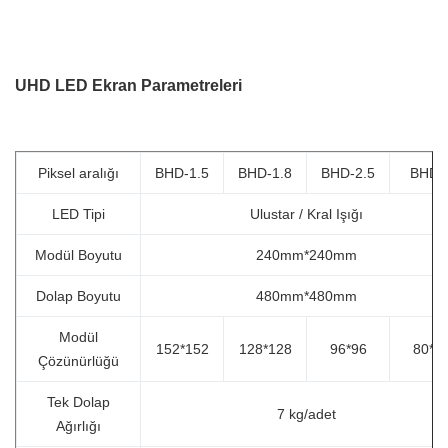
UHD LED Ekran Parametreleri
Piksel aralığı
BHD-1.5
BHD-1.8
BHD-2.5
BHD-
LED Tipi
Ulustar / Kral Işığı
Modül Boyutu
240mm*240mm
Dolap Boyutu
480mm*480mm
Modül
152*152
128*128
96*96
80*8
Çözünürlüğü
Tek Dolap
7 kg/adet
Ağırlığı