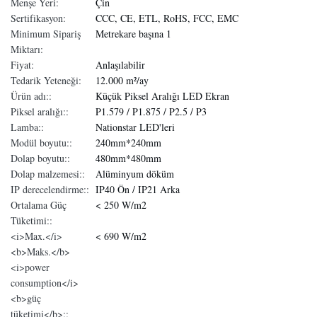
Menşe Yeri:
Çin
Sertifikasyon:
CCC, CE, ETL, RoHS, FCC, EMC
Minimum Sipariş
Metrekare başına 1
Miktarı:
Fiyat:
Anlaşılabilir
Tedarik Yeteneği:
12.000 m²/ay
Ürün adı::
Küçük Piksel Aralığı LED Ekran
Piksel aralığı::
P1.579 / P1.875 / P2.5 / P3
Lamba::
Nationstar LED'leri
Modül boyutu::
240mm*240mm
Dolap boyutu::
480mm*480mm
Dolap malzemesi::
Alüminyum döküm
IP derecelendirme::
IP40 Ön / IP21 Arka
Ortalama Güç
< 250 W/m2
Tüketimi::
<i>Max.</i>
< 690 W/m2
<b>Maks.</b>
<i>power
consumption</i>
<b>güç
tüketimi</b>::