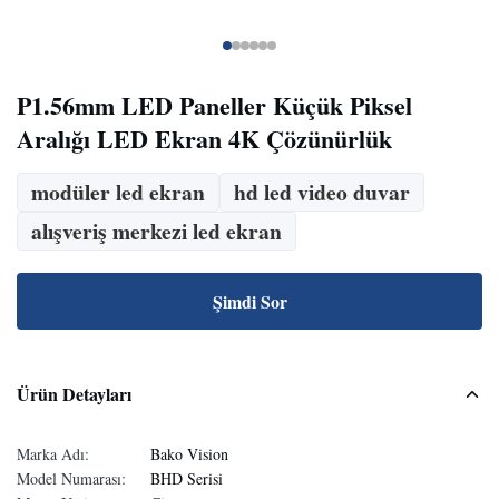
P1.56mm LED Paneller Küçük Piksel
Aralığı LED Ekran 4K Çözünürlük
modüler led ekran
hd led video duvar
alışveriş merkezi led ekran
Şimdi Sor
Ürün Detayları
Marka Adı:
Bako Vision
Model Numarası:
BHD Serisi