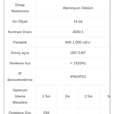
Dolap
Alüminyum Döküm
Malzemesi
Gri Ölçek
16 bit
Kontrast Oranı
4000:1
Parlaklık
600-1.000 cd/㎡
Görüş açısı
160°/140°
Yenileme hızı
> 1920Hz
IP
IP40/IP21
derecelendirme
Optimum
İzleme
1.5m
2m
2.5m
3m
Mesafesi
Ortalama Güç
258