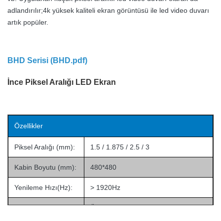
adlandırılır;4k yüksek kaliteli ekran görüntüsü ile led video duvarı
artık popüler.
BHD Serisi (
BHD.pdf
)
İnce Piksel Aralığı LED Ekran
Özellikler
Piksel Aralığı (mm):
1.5 / 1.875 / 2.5 / 3
Kabin Boyutu (mm):
480*480
Yenileme Hızı(Hz):
> 1920Hz
Üst düzey toplantı odası, yayın, TV
Kilit nokta:
istasyonu, kontrol odası vb. için