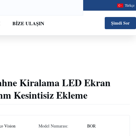
Türkçe
M
BIZE ULAŞIN
Şimdi Sor
ahne Kiralama LED Ekran
m Kesintisiz Ekleme
ko Vision
Model Numarası:
BOR