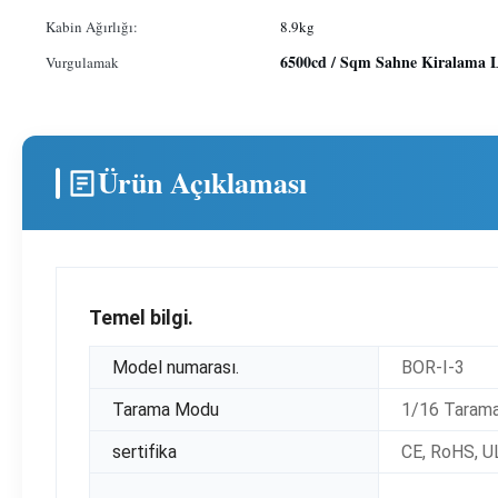
Kabin Ağırlığı:
8.9kg
6500cd / Sqm Sahne Kiralama 
Vurgulamak
Ürün Açıklaması
Temel bilgi.
Model numarası.
BOR-I-3
Tarama Modu
1/16 Taram
sertifika
CE, RoHS, U