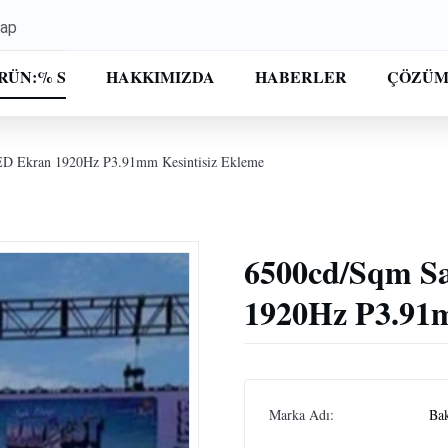
vap
RÜN:% S
HAKKIMIZDA
HABERLER
ÇÖZÜ
ED Ekran 1920Hz P3.91mm Kesintisiz Ekleme
6500cd/Sqm S
1920Hz P3.91m
Marka Adı:
Ba