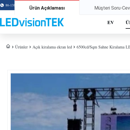
86-138-2526-8067
rick@ledvisiontek.com
Ürün Açıklaması
Müşteri Soru-Ce
EV
Ü
Ürünler
Açık kiralama ekran led
6500cd/Sqm Sahne Kiralama L