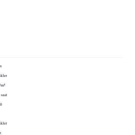
m
kler
/m²
saat
0
kler
z