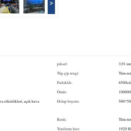
>
piksel:
3,91 m
Tüp çip rengi:
Tüm ren
Parlaklık:
6500cd
Ömür:
100000 
a etkinlikleri, açık hava
Dolap boyutu:
500*50
Renk:
Tüm ren
Yenileme hızı:
1920 H