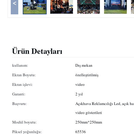
<
Ürün Detayları
kullanım:
Dış mekan
Ekran Boyutu:
özelleştirilmiş
Ekran işlevi:
video
Garanti:
2 yıl
Başvuru:
Açıkhava Reklamcılığı Led, açık hav
video gösterileri
Modül boyutu:
250mm*250mm
Piksel yoğunluğu:
65536