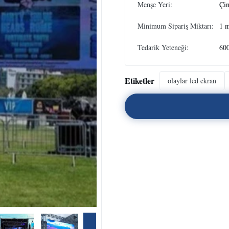
Menşe Yeri:
Çi
Minimum Sipariş Miktarı:
1 m
Tedarik Yeteneği:
60
Etiketler
olaylar led ekran