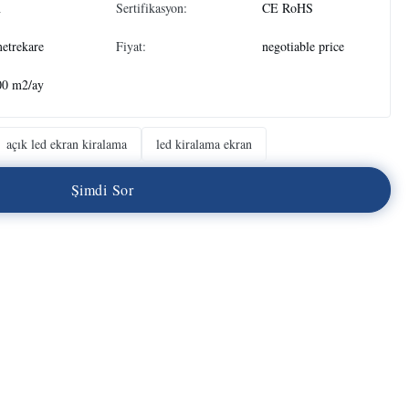
n
Sertifikasyon:
CE RoHS
etrekare
Fiyat:
negotiable price
00 m2/ay
açık led ekran kiralama
led kiralama ekran
Ş
i
m
d
i
S
o
r