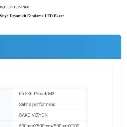
S,UL,FCC,ISO9001
e Suya Dayanıklı Kiralama LED Ekran
65.536 Piksel/M2
Sahne performansı
BAKO VİZYON
500mmX500mm/500mmX100