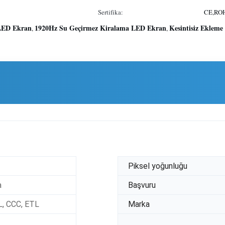
Sertifika:
CE,ROH
LED Ekran
1920Hz Su Geçirmez Kiralama LED Ekran
Kesintisiz Eklem
,
,
Piksel yoğunluğu
a
Başvuru
L, CCC, ETL
Marka