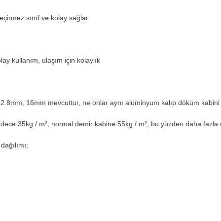
eçirmez sınıf ve kolay sağlar
ay kullanım, ulaşım için kolaylık
8mm, 16mm mevcuttur, ne onlar aynı alüminyum kalıp döküm kabini p
adece 35kg / m², normal demir kabine 55kg / m², bu yüzden daha fazla 
dağılımı;