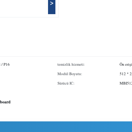
>
8 / P16
temizlik hizmeti:
Ön eriş
Modül Boyutu:
512 * 
Sürücü IC:
MBI51
llboard