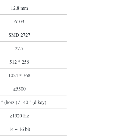
12,8 mm
6103
SMD 2727
27.7
512 * 256
1024 * 768
≥5500
° (horz.) / 140 ° (dikey)
≥1920 Hz
14 ~ 16 bit