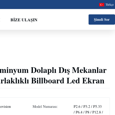
Türkçe
M
BIZE ULAŞIN
Şimdi Sor
üminyum Dolaplı Dış Mekanlar
rlaklıklı Billboard Led Ekran
ovision
Model Numarası:
P2.6 / P3.2 / P5.33
/ P6.4 / P8 / P12.8 /