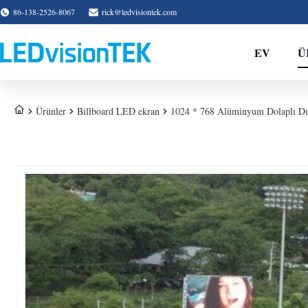
86-138-2526-8067
rick@ledvisiontek.com
EV
Ü
Ürünler
Billboard LED ekran
1024 * 768 Alüminyum Dolaplı Dış