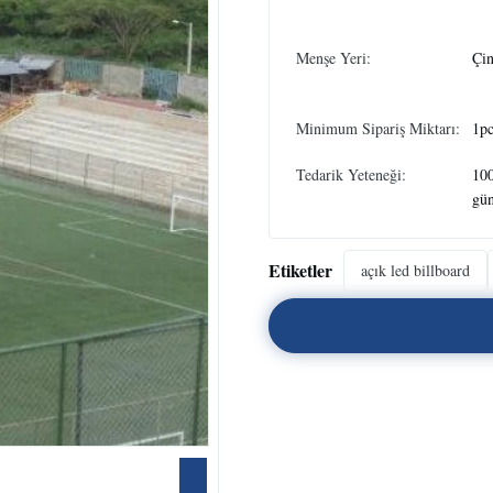
Menşe Yeri:
Çi
Minimum Sipariş Miktarı:
1pc
Tedarik Yeteneği:
100
gü
Etiketler
açık led billboard