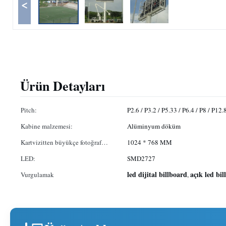
<
Ürün Detayları
Pitch:
P2.6 / P3.2 / P5.33 / P6.4 / P8 / P12.
Kabine malzemesi:
Alüminyum döküm
Kartvizitten büyükçe fotoğraf
1024 * 768 MM
boyutu:
LED:
SMD2727
led dijital billboard
açık led bi
Vurgulamak
,