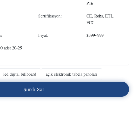
P16
n
Sertifikasyon:
CE, Rohs, ETL,
FCC
s
Fiyat:
$399~999
0 adet 20-25
n
led dijital billboard
açık elektronik tabela panoları
Ş
i
m
d
i
S
o
r