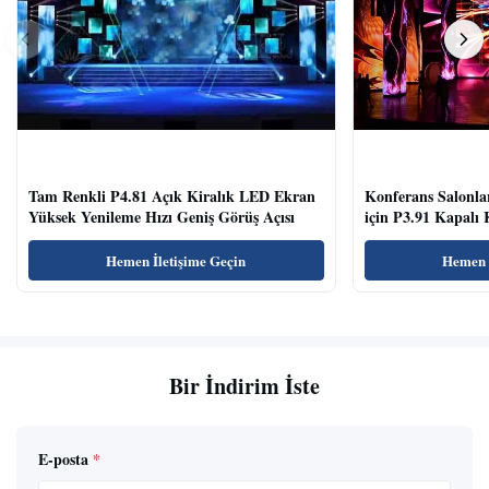
Tam Renkli P4.81 Açık Kiralık LED Ekran
Konferans Salonla
Yüksek Yenileme Hızı Geniş Görüş Açısı
için P3.91 Kapalı
Temizle
Hemen İletişime Geçin
Hemen İ
Bir İndirim İste
E-posta
*