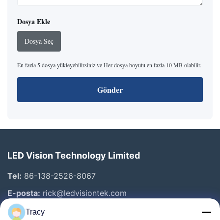
Dosya Ekle
Dosya Seç
En fazla 5 dosya yükleyebilirsiniz ve Her dosya boyutu en fazla 10 MB olabilir.
Gönder
LED Vision Technology Limited
Tel:
86-138-2526-8067
E-posta:
rick@ledvisiontek.com
Tracy