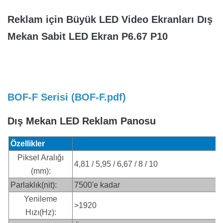
Reklam için Büyük LED Video Ekranları Dış
Mekan Sabit LED Ekran P6.67 P10
BOF-F Serisi (
BOF-F.pdf
)
Dış Mekan LED Reklam Panosu
Özellikler
Piksel Aralığı
4,81 / 5,95 / 6,67 / 8 / 10
(mm):
Parlaklık(nit):
7500'e kadar
Yenileme
>1920
Hızı(Hz):