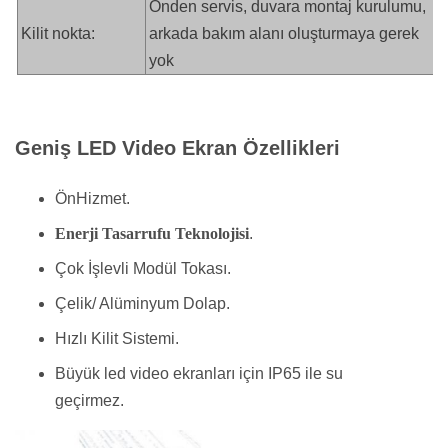
Önden servis, duvara montaj kurulumu,
Kilit nokta:
arkada bakım alanı oluşturmaya gerek
yok
Geniş LED Video Ekran Özellikleri
Ön
Hizmet.
Enerji Tasarrufu Teknolojisi
.
Çok İşlevli Modül Tokası.
Çelik/ Alüminyum Dolap
.
Hızlı Kilit Sistemi.
Büyük led video ekranları için IP65 ile su
geçirmez.