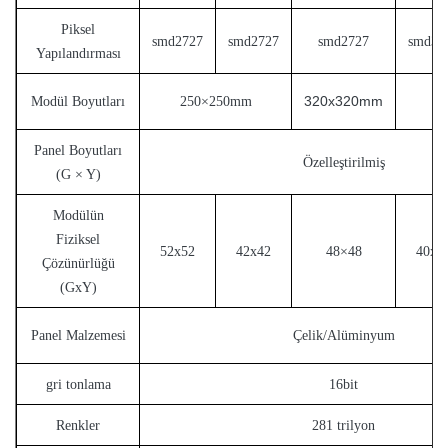
Piksel
smd2727
smd2727
smd2727
smd35
Yapılandırması
320x320mm
3
Modül Boyutları
250×250mm
Panel Boyutları
Özelleştirilmiş
(G × Y)
Modülün
Fiziksel
52x52
42x42
48×48
40x2
Çözünürlüğü
(GxY)
Panel Malzemesi
Çelik/Alüminyum
gri tonlama
16bit
Renkler
281 trilyon