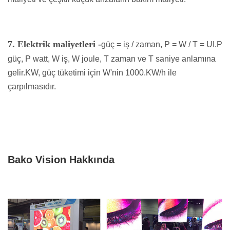
7. Elektrik maliyetleri -
güç = iş / zaman, P = W / T = UI.P
güç, P watt, W iş, W joule, T zaman ve T saniye anlamına
gelir.KW, güç tüketimi için W'nin 1000.KW/h ile
çarpılmasıdır.
Bako Vision Hakkında