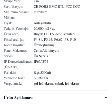
Menşe Yeri:
Çin
Sertifikasyon:
CE ROHS EMC ETL FCC CCC
Minimum Sipariş
müzakere
Miktarı:
Fiyat:
Anlaşılabilir
Tedarik Yeteneği:
20.000 m2 / ay
Ürün adı::
Büyük LED Video Ekranları
Piksel aralığı::
P4.81, P5.95, P6.67, P8, P10
Kabin boyutu::
Özelleştirilmiş
Panel Malzemesi::
Çelik/Alüminyum
Servis::
Ön Servis
IP Derecelendirmesi
IP65/IP54
(Ön/Arka)::
Parlaklık::
&gt;5500nit
Yenileme hızı::
＞1920Hz
yol led ekran
sokak led ekran
Vurgulamak:
,
Ürün Açıklaması