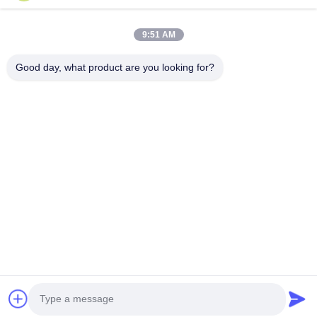
Hızlı Bağlantılar
9:51 AM
Ev
Ürün:% S
Good day, what product are you looking for?
Hakkımızda
Fabrika Turu
Kalite Kontrol
Haberler
Bize Ulaşın
Follow Us
©2018- LED Vision Technology Limited. Tüm Hakları Saklıdır