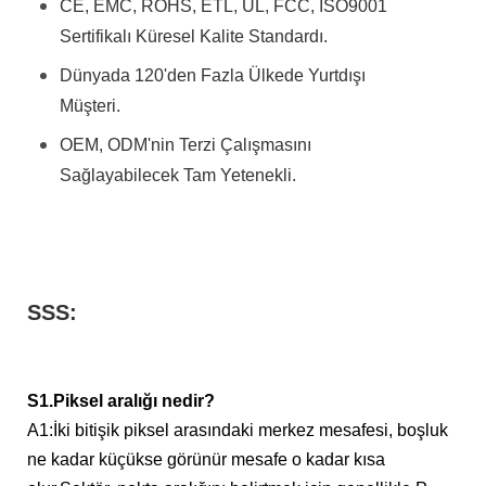
CE, EMC, ROHS, ETL, UL, FCC, ISO9001
Sertifikalı Küresel Kalite Standardı.
Dünyada 120'den Fazla Ülkede Yurtdışı
Müşteri.
OEM, ODM'nin Terzi Çalışmasını
Sağlayabilecek Tam Yetenekli.
SSS:
S1.
Piksel aralığı nedir?
A1:
İki bitişik piksel arasındaki merkez mesafesi, boşluk
ne kadar küçükse görünür mesafe o kadar kısa